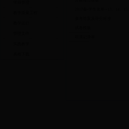
开题报告模版
学籍管理
2017春-学生名单--13、14、15
教学质量工程
参考答案及评分标准
教学运行
试卷模板
管理文件
听课记录单
实践教学
表格下载
2007-2017 经济
电话：029-87081209(fax) 8